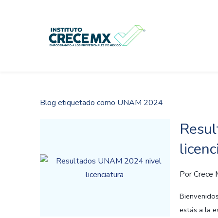
Skip
to
main
content
Blog etiquetado como UNAM 2024
Resul
licenc
Por
Crece
Bienvenidos
estás a la 