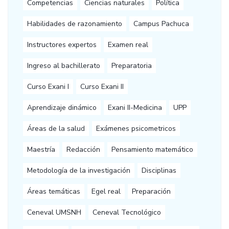
Competencias
Ciencias naturales
Política
Habilidades de razonamiento
Campus Pachuca
Instructores expertos
Examen real
Ingreso al bachillerato
Preparatoria
Curso Exani I
Curso Exani II
Aprendizaje dinámico
Exani II-Medicina
UPP
Áreas de la salud
Exámenes psicometricos
Maestría
Redacción
Pensamiento matemático
Metodología de la investigación
Disciplinas
Áreas temáticas
Egel real
Preparación
Ceneval UMSNH
Ceneval Tecnológico