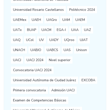
Universidad Rosario Castellanos
Politécnico 2024
UAEMex
UAEH
UAGro
UAM
UAEM
UATx
BUAP
UACM
EGA-I
UAA
UAZ
UAQ
UCol
UV
UADY
UQroo
UJAT
UNACH
UABJO
UABCS
UAS
Unison
UACJ
UACJ 2024
Nivel superior
Convocatoria UACJ 2024
Universidad Autónoma de Ciudad Juárez
EXCOBA
Primera convocatoria
Admisión UACJ
Examen de Competencias Básicas