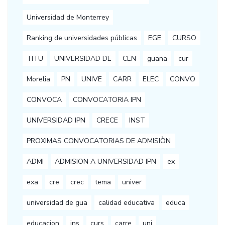
Universidad de Monterrey
Ranking de universidades públicas
EGE
CURSO
TITU
UNIVERSIDAD DE
CEN
guana
cur
Morelia
PN
UNIVE
CARR
ELEC
CONVO
CONVOCA
CONVOCATORIA IPN
UNIVERSIDAD IPN
CRECE
INST
PROXIMAS CONVOCATORIAS DE ADMISIÒN
ADMI
ADMISION A UNIVERSIDAD IPN
ex
exa
cre
crec
tema
univer
universidad de gua
calidad educativa
educa
educacion
ins
curs
carre
uni