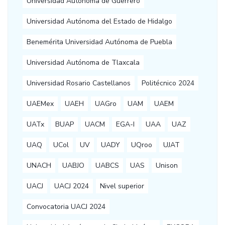
Universidad Autónoma de Guerrero
Universidad Autónoma del Estado de Hidalgo
Benemérita Universidad Autónoma de Puebla
Universidad Autónoma de Tlaxcala
Universidad Rosario Castellanos
Politécnico 2024
UAEMex
UAEH
UAGro
UAM
UAEM
UATx
BUAP
UACM
EGA-I
UAA
UAZ
UAQ
UCol
UV
UADY
UQroo
UJAT
UNACH
UABJO
UABCS
UAS
Unison
UACJ
UACJ 2024
Nivel superior
Convocatoria UACJ 2024